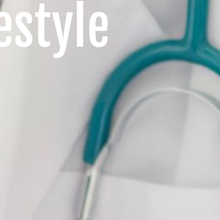
estyle
n