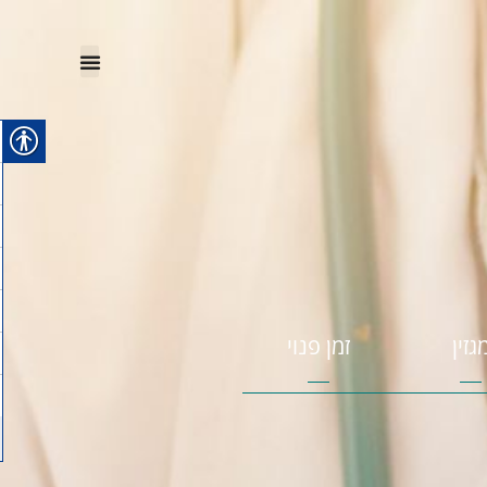
גזין
זמן פנוי