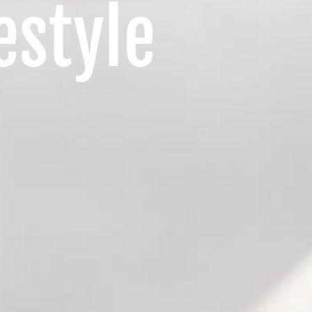
estyle
n