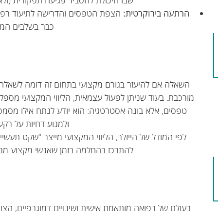
שבו היכולת להסביר פגיעה תפקודית (ולא
הרתעה בירוקרטית
:
הצפת הטפסים והדרישה לתיעוד רפואי
כבר בשלבים המו
השאלה אם להיעזר בגורם מקצועי בתחום זה דומה לשאלה א
מורכבת. בעוד שניתן לפעול עצמאית, הליווי המקצועי מספ
טפסים, אלא בונה אסטרטגיה: הוא יודע לנתח אילו מסמכ
ולמנוע דחיות על רקע
לפי המודל של הייזלר, הליווי המקצועי מייצר "שקט תע
להתרכז בהחלמה בזמן שאנשי מקצוע מנה
בעולם של רפואה מותאמת אישית ושינויים דמוגרפיים, הצו