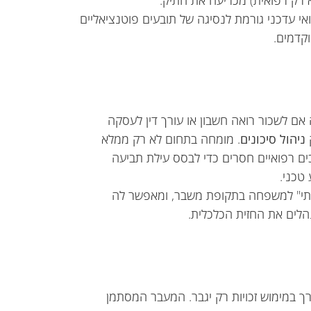
 רק רפואית) מכריעה את התיק.
 עדכני גורמת לנסיגה של תובעים פוטנציאליים
קדמים.
ם לשכור רואה חשבון או עורך דין לעסקה
ק
ניהול סיכונים
. מומחה בתחום לא רק ממלא
ים רפואיים חסרים כדי לבסס עילת תביעה
 טכני.
שייתי" למשפחה בתקופת משבר, ומאפשר לה
לים את החזית הכלכלית.
רך במימוש זכויות רק יגבר. המעבר המסתמן