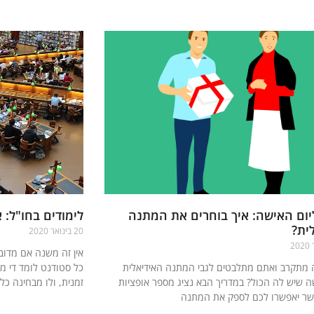
ום האישה: איך בוחרים את המתנה
לימודים בחו"ל: 
ית?
20 בינואר 2020
אין זה משנה אם מדוב
 מתקרב ואתם מתלבטים לגבי המתנה האידיאלית
כל סטודנט לומד די מ
ה שיש לה הכול? במדריך הבא נציג מספר אופציות
זמנית, ולו מבחינה כלכ
שר יאפשרו לכם לספק את המתנה
קרא עוד »