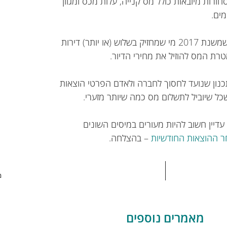
חורות מיובאות כולל מס קנייה, עלות מכס ומגוון
ים.
– מבצעים עסקאות נדל"ן? חשוב שתדעו שמשנת 2017 מי שמחזיק בשלוש (או יותר) דירות
טרת המס להוזיל את מחירי הדיור.
תכנון שנועד לחסוך לחברה ולאדם הפרטי הוצאות
כל שיוביל לתשלום מס כמה שיותר מזערי.
 עדיין חשוב להיות מעורים במיסים השונים
 ההוצאות החודשיות
– בהצלחה.
מ
מאמרים נוספים