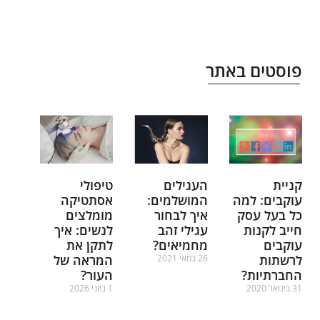
פוסטים באתר
קניית
העגילים
טיפולי
עוקבים: למה
המושלמים:
אסתטיקה
כל בעל עסק
איך לבחור
מומלצים
חייב לקנות
עגילי זהב
לנשים: איך
עוקבים
מחמיאים?
לתקן את
לרשתות
המראה של
26 במאי 2021
החברתיות?
העור?
קרא עוד »
31 בינואר 2020
1 ביוני 2026
קרא עוד »
קרא עוד »