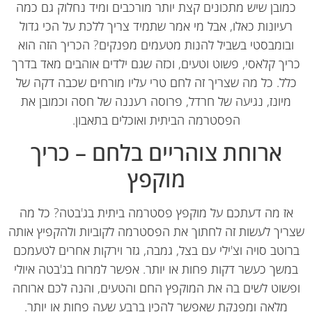
מובן שיש מתכונים קצת יותר מורכבים ומיד נחלוק גם כמה
רעיונות כאלו, אבל מי אמר שתמיד צריך ללכת על הכי גדול
בומבסטי בשביל להנות מטעמים מפנקים? הכריך הזה הוא
יך קלאסי, פשוט וטעים, וכזה שגם ילדים אוהבים מאד בדרך
לל. כל מה שצריך זה לחם טרי עליו מורחים שכבה דקה של
מיונז, נגיעה של חרדל, פרוסה רעננה של חסה וכמובן את
הפסטרמה הביתית ואוכלים בתאבון.
ארוחת צוהריים בלחם – כריך
מוקפץ
ז מה דעתכם על מוקפץ פסטרמה ביתית בג'בטה? כל מה
יך לעשות זה לחתוך את הפסטרמה לקוביות ולהקפיץ אותה
וטב סויה וצ'ילי עם בצל, גמבה, גזר וירקות אחרים לטעמכם
שך כעשר דקות פחות או יותר. אפשר למרוח בג'בטה איולי
שוט לשים בה את המוקפץ החם והטעים, והנה לכם ארוחה
מלאה ומפנקת שאפשר להכין ברבע שעה פחות או יותר.