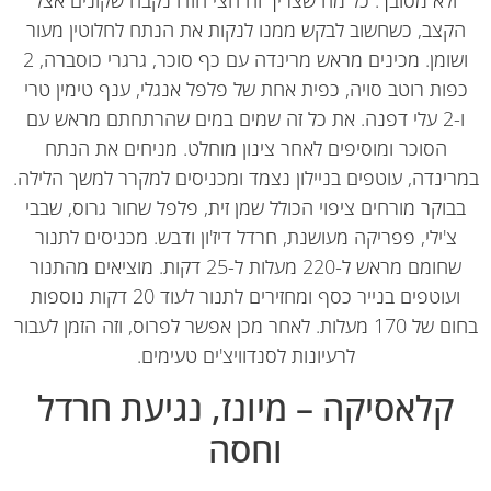
ולא מסובך. כל מה שצריך זה חצי הודו נקבה שקונים אצל
קצב, כשחשוב לבקש ממנו לנקות את הנתח לחלוטין מעור
ושומן. מכינים מראש מרינדה עם כף סוכר, גרגרי כוסברה, 2
פות רוטב סויה, כפית אחת של פלפל אנגלי, ענף טימין טרי
ו-2 עלי דפנה. את כל זה שמים במים שהרתחתם מראש עם
הסוכר ומוסיפים לאחר צינון מוחלט. מניחים את הנתח
ינדה, עוטפים בניילון נצמד ומכניסים למקרר למשך הלילה.
בוקר מורחים ציפוי הכולל שמן זית, פלפל שחור גרוס, שבבי
צ'ילי, פפריקה מעושנת, חרדל דיז'ון ודבש. מכניסים לתנור
שחומם מראש ל-220 מעלות ל-25 דקות. מוציאים מהתנור
ועוטפים בנייר כסף ומחזירים לתנור לעוד 20 דקות נוספות
בחום של 170 מעלות. לאחר מכן אפשר לפרוס, וזה הזמן לעבור
לרעיונות לסנדוויצ'ים טעימים.
קלאסיקה – מיונז, נגיעת חרדל
וחסה