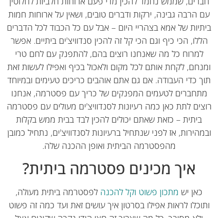
רים, שממש נחמד להכין מדי פעם ארוחות חלביות לחלוטין
 הרבה גבינה, ירקות ודברים טובים, ושאין על ארוחות חמות
תיות של אמא בצהריי היום – אבל עם כל הכבוד לכל הדברים
ללו, הכי כיף וגם הכי קל זה להכין סנדוויצ'ים ביתיים. אפשר
למרוח כל מה שאנחנו רוצים בהם, להתפנק עם לחם טרי
נחם, לקחת אותם לכל מקום ולאכול בכיף ואפילו לעשות זאת
ך כדי העבודה. אם גם אתם אוהבים כריכים טעימים ובמיוחד
תחברים לטעמים המפנקים של כריך עם פסטרמה, אנחנו
צים לתת כאן כמה רעיונות לסנדוויצ'ים מעולים עם פסטרמה
ביתית – כזאת שאתם יכולים להכין לבד בבית ממש בקלות
מהירות, אז לפני שנתחיל ברעיונות לסנדוויצ'ים, נתחיל כמובן
מהפסטרמה הביתית ואופן ההכנה שלה.
איך מכינים פסטרמה ביתית?
כאן יש
מתכון פשוט וקל להכנה
לפסטרמה ביתית מעולה,
וכלו לראות אפילו בסרטון איך עושים זאת ועד כמה זה פשוט