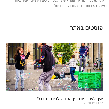
שי שלכם. המדריך המקיף שלנו מספק טיפים מעשיים לקניה בטוחה
נטרנט והתמודדות עם בעיות במשלוח.
עוד »
וסטים באתר
יך לארגן יום כיף עם הילדים במרכז?
בינואר 2020