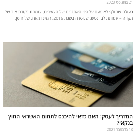
לם שחולף לא פעם על פני האתגרים של הצעירים, צומחת נקודת אור של
 – עמותת לב ונפש, שנוסדה בשנת 2016. דמיינו מארג של חוסן,
עוד »
ריך לעסק: האם כדאי להיכנס לתחום האשראי החוץ
אי?