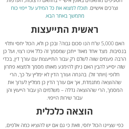
סעיפים מותאמים באופן אישי – בהתאם לרצונות, העדפות
וצרכים אישיים.
תוכלו למצוא את כל המידע על ייפוי כוח
מתמשך באתר הבא
.
ראשית התייעצות
האם 5,000 ש"ח הנו סכום גבוה? ובכן כן ולא, הכול יחסי ותלוי
יבות. מצד אחד מאוד ייתכן שמסמך זה כלל אינו רצוי, ועל כן
ה פעמים שווה לשלם רק עבור התייעצות עם עורך דין, בכדי
ה יסייע להבין האם ניתן להימנע מאותו מסמך ולמצוא פתרון
חלופי (ויותר זול). בהנחה ועורך הדין לא ימליץ על כך, הרי
ההוצאה מתגמדת, אך אם עורך הדין כן ממליץ לערוך את
מסמך, הרי שההוצאה גדלה – משלמים הן עבור הייעוץ והן
עבור שירות הייפוי.
הוצאה כלכלית
י שציינו הכול יחסי, וזאת כי גם אם יש להוציא כמה אלפים,