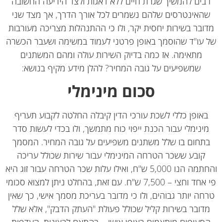
בים להמשיך שגרת חיים ללא דאגות ולצד הידיעה החשובה
האינטרסים שלהם נשמרים לכל אורך הדרך, אך מצד שני
ובר בשירות יחסית יקר, ולו כי ההתנהלות מצריכה מעורבות
 עו"ד שהוסמך באופן פרטני לעמוד במשימה ושעבר הכשרה
מתאימה. אז כמה בדיוק השירות עולה ומהם המשתנים
שמשפיעים על גובה המחיר? להלן מידע מקיף בנושא:
סכום מינימלי
באופן כללי לשכת עורכי הדין קיבלה החלטה לקבוע תעריף
ינימלי עבור הכנת ייפוי כוח מתמשך, ולו בכדי לעשות סדר
תחום בו שלל משתנים משפיעים על גובה המחיר. המסמך
קובע ששכר הטרחה המינימלי עבור שירות שכולל עריכה
והחתמה הנו 5,000 ש"ח, ואילו עלות שכר הטרחה עבור זוג היא
פי אחד וחצי – 7,500 ש"ח. עם זאת, בהחלט ניתן למצוא סכומי
חה יותר גבוהים, ולו כי מדובר בעריכת מסמך אישי, כך שאין
דובר בשירות קליל שכולל פעולת "העתק הדבק", אלא שלל