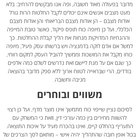
דובר בפעולה מאוד חשובה, ופה אנו מבקשים להרחיב: בלא
מעט מצבים אנשים אינם יכולים לקבל החלטות הרות גורל
אודות מצבם – הן אודות מצבם הבריאותי והן אודות מצבם
כלכלי, ועל כן מיופה כוח תופס פיקוד, כאשר טובת המייפה
וההנחיות המדויקות מנחות את הליך קבלת ההחלטות. כך
משל אם אדם לוקה בדמנציה ויש ברשותו עסק פעיל, מיופה
וחו מקבל את המושכות וממשיך להוביל העסק למקום רווחי,
ך שגם אם על מנת ליישם זאת נדרשים לשלם כמה אלפים
ודדים, הרי שבראייה לטווח ארוך ללא ספק מדובר בהוצאה
מניבה וחשובה.
משווים ובוחרים
סיכום נציין שייפוי כוח מתמשך אינו מוצר מדף, ועל כן רצוי
להשוות מחירים בין כמה עורכי דין, וזאת כי המשחק עם
עריף בהחלט קיים, ואינו בהכרח מעיד על איכות התוצאה.
ל אופן חובה שהתהליך יהיה אישי – מותאם לסך הצרכים של