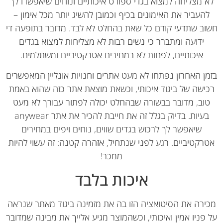
 מצליחה למצוא בגדי ספורט איכותיים ונוחים שיאפשרו לך
העביר את האימונים בכיף וכמובן להשיג יותר מכל אימון –
ב שתדעי קודם כל שאת בהחלט לא לבד. מדובר בתופעה די
ידועה ומתברר כי נשים רבות לא מצליחות למצוא בגדים
איכותיים, לפחות לא במחירים אטרקטיביים ומשתלמים.
ן האחרון נפתחו לא מעט אתרים וחנויות אונליין המאפשרים
ישה של ביגוד איכותי, וכשאת מוצאת אתר כזה שהוא באמת
וב, מדובר בבשורה שבהחלט יכולה לפתור עבורך לא מעט
בעיות. בדיוק בגלל זה את חייבת להכיר את אתר anywear
שיאפשר לך לרכוש בגדים שווים, נוחים ויפים במחירים
רקטיביים. רגע לפני שנתחיל, אזהרה קטנה: זה עשוי להיות
ממכר!
איכות בלבד
ירה את הסיטואציה הזו בה את מזמינה ביגוד מאתר שנראה
פניו אמין ואיכותי, וכשהמוצר מגיע אלייך את מבינה שמדובר