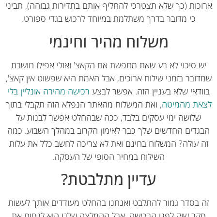
כות (כך שלא תצטרכי להחליף אותם בתדירות גבוהה), תביני
כי מדובר בדרך משתלמת במיוחד לרכוש בגדי ספורט.
משלוח מהיר וחינמי
ש סיכוי לא רע שאת מחפשת את הקאצ' ואולי אפילו חושבת
ובר בזמני שילוח ארוכים, אבל האמת היא שפשוט אין קאצ',
ודאי שלא בעניין הזה. אפשר לבצע
רכישה מהירה אונליין בלי
את מהמיטה
, ואת המשלוח מהאתר הנפלא הזה תקבלי בתוך
שלושה ימי עסקים בלבד, ככה שבהחלט אפשר לבנות על
גדים החדשים שלך כבר לאימון הקרוב במהלך השבוע. כמה
 עולה? המשלוח בחינם ואת לא צריכה לחשב כלל את עלות
השילוח במחיר הסופי של העסקה.
עדיין מתלבטת?
 בסדר גמור להתלבט ואנחנו בהחלט מעודדים אותך לעשות
קר שוק לפני הרכישה, אבל ההמלצה שלנו היא לנסות את