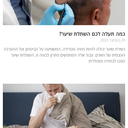
ה תעלה לכם השתלת שיער?
רת שיער יכולה להיות חוויה מטרידה, המשפיעה על הביטחון ועל ההערכה
מית של האדם. עבור אלה המחפשים פתרון לבעיה זו, השתלות שיער
ו לבחירה פופולרית
עוד »