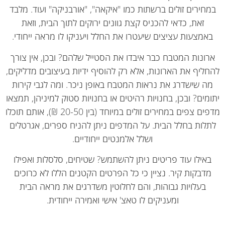
חירים זולים ברשתות כמו "איקאה", "אורבניקה" ועוד. מלבד
זאת, כדאי להכניס קצת גוונים ירוקים לתוך הבית, וזאת
אמצעות עציצים שיעטרו את החלל ויעניקו לו מראה ייחודי.
רונות המטבח כבר איבדו את הסטייל שלהם? ובכן, אין צורך
ליף את הארונות, אלא רק להוסיף ידיות בעיצובים מדליקים,
ה שישדרג את נראות המטבח באופן ניכר. ומה לגבי קירות
מים? ובכן, בחנויות רהיטים או בחנויות סטוק למיניהן, תמצאו
מדפים צפים במחירים זולים במיוחד (בין 20-50 ₪), אותם תוכלו
לות בחלל הבית. על המדפים ניתן להניח ספרים, אגרטלים
ושלל אלמנטים ייחודיים.
אילו עוד פריטים ניתן להשתמש? שטיחים, סלסלות ואפילו
דבקות קיר. נציין כי כל הפרטים הקטנים הללו לא כרוכים
בעלויות גבוהות, והם לחלוטין משדרגים את מראה הבית
ומעניקים לו טאצ' אישי ואמירה ייחודית.