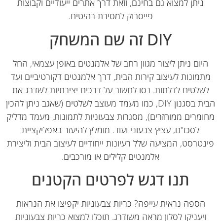
ניתן למצוא גם בחינם, וזאת דרך אתרים ייעודיים וקבוצות
פייסבוק למסירת רהיטים.
DIY זה שם המשחק
יום ניתן ליצור מגוון רחב של אלמנטים באופן עצמאי, החל
תמונות לעיצוב קירות הבית, דרך אלמנטים דקורטיביים ועד
שלטים לדלתות. נסו לחשוב על דרכים יצירתיות לשדרג את
הבית בסגנון DIY, כמו מעמד מעוצב לשלטים (שאגב ניתן להכין
ומרים ממוחזרים), מסגרות צבעוניות לתמונות, מעמד מדליק
לסכו"ם, עציץ צבעוני ועוד. מומלץ להיעזר באפליקציית
נטרסט, המציעה שלל רעיונות ייחודיים לעיצוב הבית וליצירת
אלמנטים קלילים או מורכבים.
תנו דגש לפרטים הקטנים
הספה נראית עייפה? כריות צבעוניות יקפיצו את הנראות
ויעניקו לסלון מראה משודרג. תוכלו למצוא כריות צבעוניות