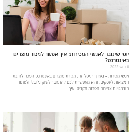
י שינובר לאנשי המכירות: איך אפשר למכור מוצרים
ינטרנט?
י מכירות – בעידן דיגיטלי זה, מכירת מוצרים באינטרנט הפכה לחובת
יאות לעסקים, והיא מאפשרת לכם להתחבר לשוק גלובלי ולפתוח
מנויות צמיחה חסרות תקדים. איך
עוד »