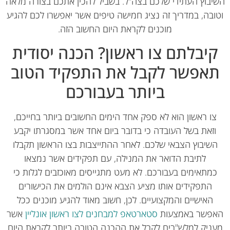
בוץ העתידי שלכם בצה"ל. בשביל להכין אתכם בצורה מלאה
ובה, במדריך זה נציג חמישה טיפים אשר יאפשרו לכם להגיע
מוכנים לקראת היום החשוב הזה.
יבלתם צו ראשון? הכנה יסודית
אפשר לקבל את התפקיד הטוב
ביותר בעבורכם
ו ראשון הוא לא ספק אחד הימים החשובים ביותר בחייכם,
זאת בשל העובדה כי בדובר ביום אחד אשר במסגרתו יקבע
שיבוץ הצבאי שלכם. לאחר ההתייצבות בצו הראשון תקבלו
לתיבת הדואר את המנילה, עם תפקידים אשר נמצאו
מתאימים בעבורכם. לא מעט מתגייסים מאוכזבים לגלות כי
התפקידים אותו מציע הצבא אינם הולמים את הכישורים
האישיים והמקצועיים. לכן, חשוב מאוד להגיע מוכנים ככל
פשר באמצעות
סטארטאפ למבחנים לצו ראשון אונליין
אשר
ניק למלש"בים לקבל את ההכנה הטובה ביותר לקראת היום