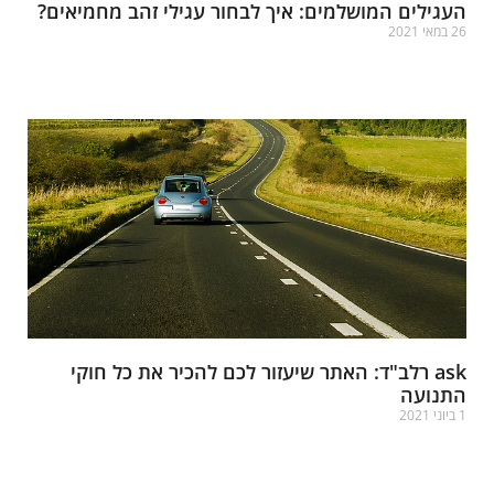
עגילים המושלמים: איך לבחור עגילי זהב מחמיאים?
במאי 2021
רא עוד »
ask רלב"ד: האתר שיעזור לכם להכיר את כל חוקי
תנועה
י 2021
רא עוד »