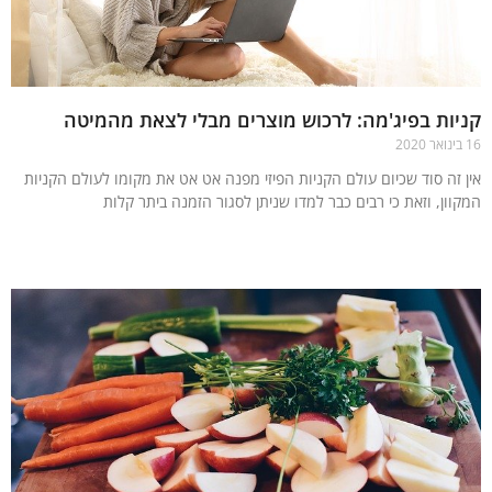
ות בפיג'מה: לרכוש מוצרים מבלי לצאת מהמיטה
 זה סוד שכיום עולם הקניות הפיזי מפנה אט אט את מקומו לעולם הקניות
וון, וזאת כי רבים כבר למדו שניתן לסגור הזמנה ביתר קלות
עוד »