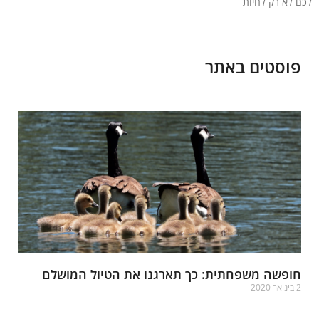
 לא רק לחיות
עוד »
וסטים באתר
ופשה משפחתית: כך תארגנו את הטיול המושלם
אר 2020
רא עוד »