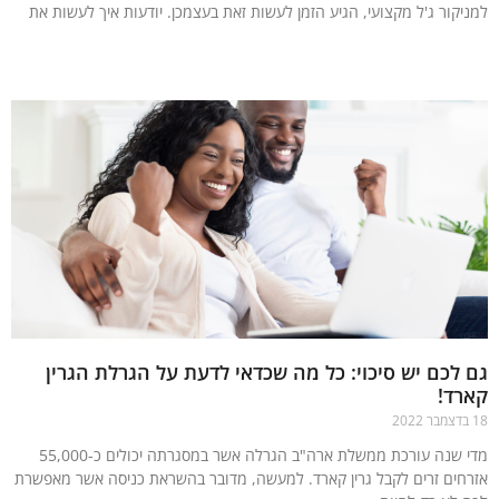
יקור ג'ל מקצועי, הגיע הזמן לעשות זאת בעצמכן. יודעות איך לעשות את
עוד »
לכם יש סיכוי: כל מה שכדאי לדעת על הגרלת הגרין
רד!
מדי שנה עורכת ממשלת ארה"ב הגרלה אשר במסגרתה יכולים כ-55,000
חים זרים לקבל גרין קארד. למעשה, מדובר בהשראת כניסה אשר מאפשרת