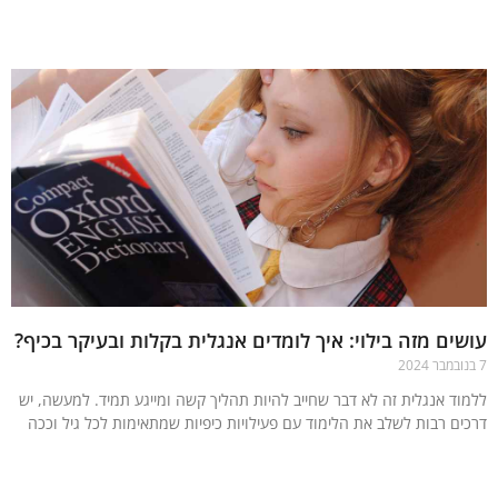
עוד »
ים מזה בילוי: איך לומדים אנגלית בקלות ובעיקר בכיף?
וד אנגלית זה לא דבר שחייב להיות תהליך קשה ומייגע תמיד. למעשה, יש
ים רבות לשלב את הלימוד עם פעילויות כיפיות שמתאימות לכל גיל וככה
עוד »