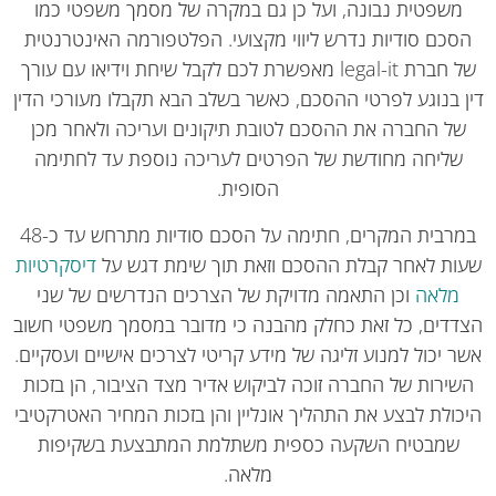
משפטית נבונה, ועל כן גם במקרה של מסמך משפטי כמו
סכם סודיות נדרש ליווי מקצועי. הפלטפורמה האינטרנטית
של חברת legal-it מאפשרת לכם לקבל שיחת וידיאו עם עורך
 בנוגע לפרטי ההסכם, כאשר בשלב הבא תקבלו מעורכי הדין
ל החברה את ההסכם לטובת תיקונים ועריכה ולאחר מכן
שליחה מחודשת של הפרטים לעריכה נוספת עד לחתימה
הסופית.
במרבית המקרים, חתימה על הסכם סודיות מתרחש עד כ-48
ות לאחר קבלת ההסכם וזאת תוך שימת דגש על
דיסקרטיות
מלאה
וכן התאמה מדויקת של הצרכים הנדרשים של שני
דדים, כל זאת כחלק מהבנה כי מדובר במסמך משפטי חשוב
 יכול למנוע זליגה של מידע קריטי לצרכים אישיים ועסקיים.
שירות של החברה זוכה לביקוש אדיר מצד הציבור, הן בזכות
כולת לבצע את התהליך אונליין והן בזכות המחיר האטרקטיבי
שמבטיח השקעה כספית משתלמת המתבצעת בשקיפות
מלאה.