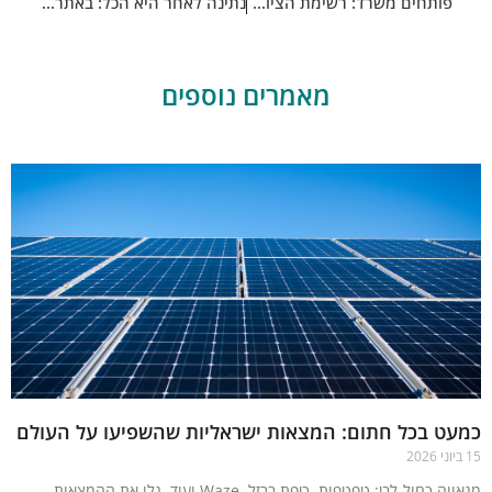
פותחים משרד: רשימת הציוד המלאה לעסק המתחיל
נתינה לאחר היא הכל: באתר Jgive תוכלו לתרום למי שתרצו – ובקלות
מאמרים נוספים
עט בכל חתום: המצאות ישראליות שהשפיעו על העולם
מגאווה כחול-לבן: טפטפות, כיפת ברזל, Waze ועוד. גלו את ההמצאות