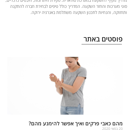
יך מקיף להשקעה במערכת סולארית. סקירת היתרונות, היבטים כלכליים,
י מערכות והחזר השקעה. המדריך כולל טיפים לבחירת חברה להתקנה
זוקה, והנחיות לתכנון השקעה משתלמת באנרגיה ירוקה.
עוד »
וסטים באתר
הם כאבי פרקים ואיך אפשר להימנע מהם?
במאי 2020