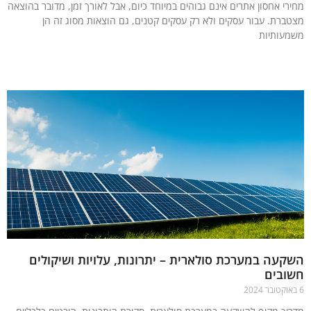
רי אחסון אתרים אינם גבוהים במיוחד כיום, אבל לאורך זמן, מדובר בהוצאה
ברת. עבור עסקים ולא רק עסקים קטנים, גם הוצאות מסוג זה הן
עותיות
עוד »
עה במערכת סולארית – יתרונות, עלויות ושיקולים
ובים