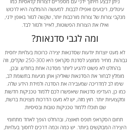
ניתן לבצע חיתוך ידני עם מספריים לצורות קלאסיות כמו
יגולים, ריבועים ואפילו לבבות. למעשה ההמלצה היא לרכוש
קבי צורות של צורות מורכבות יותר, שקשה לגזור באופן ידני,
ואילו את הצורות הפשוטות, לאייר ולגזור לבד.
ומה לגבי סדנאות?
 מעט יוצרות יודעות שסדנאות יצירה כרוכות בעלויות יחסית
גבוהות. מחיר ממוצע לסדנת סקראפ היא 250-300 שקלים, וזה
בהחלט לא פשוט להגיע ליותר מסדנה אחת בחודש. ובכן,
ומלץ לבחור את הסדנאות שאליהן אתן מגיעות בתשומת לב,
ימו לב למדריכה שמעבירה את הסדנה ולמידת הידע שלה.
ו כן, העדיפו סדנאות שיאפשרו לכם ללמוד טכניקות חדשות
קצועיות יותר. חוץ מזה, יש לא מעט הדרכות מצוינות ברשת,
שם תוכלו ללמוד טכניקות טובות ובסיסיות.
חום הסקראפ תופס תאוצה, ובהחלט הופך לאחד מתחומי
ירה המבוקשים ביותר. יש כמה וכמה דרכים לחסוך בעלויות,