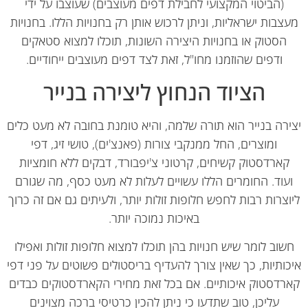
(הביטוי המקצועי לחבילת דפים מעוצבים) שעוצבו על ידי
צבות ישראליות, וניתן לרכוש אותן רק בחנויות הללו. בחנויות
הסטוק או בחנויות היצירה השונות, תוכלו למצוא סטאקים
ודפים שהוזמנו מחו"ל, זאת לצד דפים מעוצבים ייחודיים.
הציוד הנחוץ ליצירה בנייר
רה בנייר הוא תורה שלמה, והיא טומנת בחובה לא מעט כלים
ומוצרים, החל ממנקבי צורות (פאנצ'ים), טושי זיג, דפי
ארדסטוק קשיחים, קרטוני צ'יפבורד, דבקים ללא חומציות
עוד. החומרים הללו עשויים לעלות לא מעט כסף, מה שגורם
צרות רבות לחפש חלופות זולות יותר, ולעיתים גם אם זה כרוך
באיכות נמוכה יותר.
וב לומר שיש חנויות בהן תוכלו למצוא חלופות זולות ואפילו
ותיות, כך שאין צורך להעדיף בריסטולים פשוטים על פני דפי
רדסטוק איכותיים. אם בכל זאת מחירי הקארדסטוקים כבדים
עליכן, טוב שתדעו כי ניתן להכין כרטיסי ברכה מצוינים