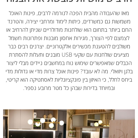
מאז שהעבודה מהבית הפכה לנורמה לרבים, פינות האוכל
שמשות גם כמשרדים, כיתות לימוד ומרחבי יצירה, והטרנד
ם ביותר בתחום הוא שולחנות מודולריים שניתן להרחיב או
לצמצם לפי הצורך, מגירות אחסון מובנות ופתרונות חשמל
שולבים להטענת מכשירים אלקטרוניים. יצרנים רבים כבר
מציעים שולחנות עם שקעי USB מובנים ותעלות להסתרת
כבלים שמאפשרים שימוש נוח במחשבים ניידים מבלי ליצור
גן ויזואלי. מה לא עובד? פינות אוכל צרות מדי או גדולות מדי
חס לחלל, כי האיזון בין פונקציונליות לאסתטיקה הוא קריטי,
ובמיוחד בדירות שבהן כל מטר מרובע נספר.