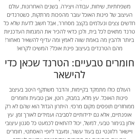
שפחתיות, שיחות, עבודה ויצירה. בשנים האחרונות, עולם
עיצוב של פינות האוכל עובר מהפכות מרתקות, כשטרנדים
שים צצים ונעלמים בקצב מסחרר, אבל חשוב לדעת שלא כל
נד מתאים לכל בית, ולכן כדאי להכיר את המגמות העדכניות
ותר ולהבין מה באמת שווה לאמץ ומה עדיף להשאיר מאחור!
מהם הטרנדים בעיצוב פינת אוכל? המשיכו לקרוא!
ומרים טבעיים: הטרנד שכאן כדי
להישאר
העולם כולו מתמקד בקיימות, והדבר משתקף היטב בעיצוב
פינות האוכל. עץ מלא, במבוק, רוטן, אבן טבעית וחומרים
וחזרים תופסים מקום מרכזי. היתרון הגדול הוא שהם לא רק
ופנתיים, אלא גם ידידותיים לסביבה ועמידים לאורך זמן. עץ
ון בגימור טבעי, למשל, יכול להתאים לכמעט כל סגנון עיצובי
יישאר רלוונטי גם בעוד עשור, ומעבר ליופי האסתטי, חומרים