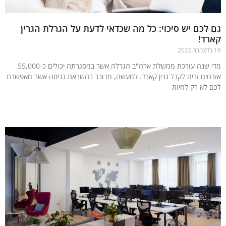
לכם יש סיכוי: כל מה שכדאי לדעת על הגרלת הגרין
רד!
מדי שנה עורכת ממשלת ארה"ב הגרלה אשר במסגרתה יכולים כ-55,000
חים זרים לקבל גרין קארד. למעשה, מדובר בהשראת כניסה אשר מאפשרת
 לא רק לחיות
עוד »