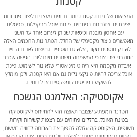
קטנות
יאות של דירות קטנות יותר דוחפת מעצבים ליצור פתרונות
צירתיים. שולחנות נפתחים, פינות אוכל מתקפלות, ספסלים
עם אחסון מובנה וכיסאות שניתן לערום אחד על השני
פשרים ניצול מקסימלי של החלל. הפתרונות החכמים האלה
א רק חוסכים מקום, אלא גם מוסיפים גמישות לאורח החיים
דרני שבו צורכי המשפחה משתנים מיום ליום. הגישה שכבר
בדה מקסמה היא ריהוט מיניאטורי שלא נוח לשימוש. פינת
כל צריכה להיות פונקציונלית גם אם היא קטנה, ולכן מומלץ
להשקיע בפריטים קומפקטיים אבל נוחים.
אקוסטיקה: האלמנט הנשכח
הטרנד המפתיע שצובר תאוצה הוא להתייחס לאקוסטיקה
בפינת האוכל. בחללים פתוחים עם רצפות קשיחות וקירות
פים, האקוסטיקה עלולה להפוך את הארוחה לחוויה רועשת,
טיחים איכותיים מתחת לשולחן, וילונות רכים, ציורי קנבס או