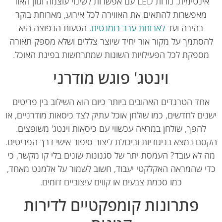
אינטימית. נורות LED עם אפשרות לשינוי עוצמה וגוון האור
מאפשרות להתאים את האווירה לכל אירוע, מארוחת בוקר
בהירה ועד
לארוחת ערב רומנטית
. הטעות הנפוצה היא
סתמך על מקור אור יחיד שיוצר צללים ושלא מספק תאורה
ספקת לכל הפעילויות השונות שמתרחשות בפינת האוכל.
וינטג' פוגש מודרני
חד הטרנדים האהובים ביותר כיום הוא השילוב בין פריטים
ים לחדשים, כמו שולחן אוכל עתיק לצד כיסאות מודרניים, או
להפך, שולחן במראה עכשווי עם כיסאות וינטג' משופצים.
ם נמצא בניגודיות וביכולת ליצור סיפור אישי דרך הפריטים.
 לא עובד? העמסת יתר של סגנונות שונים בלי קו מקשר, כי
י שהמראה האקלקטי יעבוד, חשוב לשמור על אלמנט מאחד,
כמו סכמת צבעים או קווים עיצוביים דומים.
פתרונות קומפקטיים לדירות