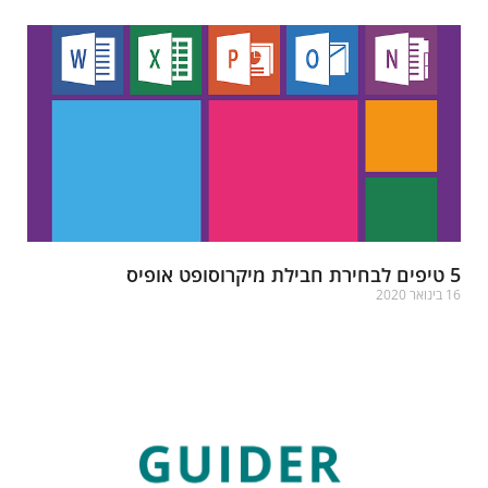
ירת חבילת מיקרוסופט אופיס
בינואר 2020
רא עוד »