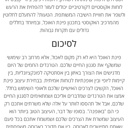
וחות אקוסטיים דקורטיביים יכולים לעזור להפחית את הרעש
פר את חוויית הישיבה המשותפת. הטעות? להתעלם לחלוטין
מהמרכיב האקוסטי בתכנון פינת האוכל, ובמיוחד בחללים
גדולים עם תקרות גבוהות.
לסיכום
ינת האוכל היא לא רק מקום לאכול, אלא מרחב רב שימושי
משקף את סגנון החיים שלכם. הטרנדים החמים של היום
מדגישים את הצורך באיזון בין אסתטיקה לפונקציונליות, בין
מות ליופי ובין אופנתיות לנוחות אמיתית. בבחירת עיצוב פינת
וכל, הקשיבו לצרכים האישיים שלכם ולאופי השימוש בחלל.
צו את הטרנדים שמדברים אליכם ושמתאימים לסגנון החיים
כם, אבל אל תהססו לוותר על אלה שלא משרתים אתכם רק
כי הם "באופנה". בסופו של דבר, העיצוב הטוב ביותר הוא
יצוב שמשרת את הצרכים שלכם ושמשמח אתכם בכל פעם
אתם מתיישבים לארוחה, בין אם מדובר בארוחה משפחתית