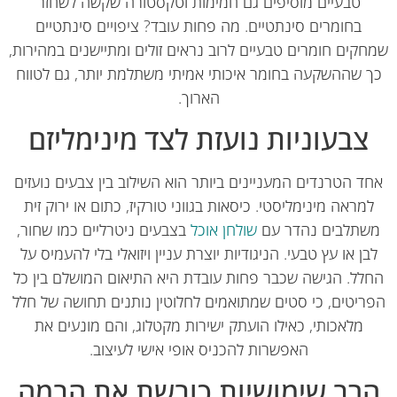
טבעיים מוסיפים גם חמימות וטקסטורה שקשה לשחזר
בחומרים סינתטיים. מה פחות עובד? ציפויים סינתטיים
קים חומרים טבעיים לרוב נראים זולים ומתיישנים במהירות,
 שההשקעה בחומר איכותי אמיתי משתלמת יותר, גם לטווח
הארוך.
צבעוניות נועזת לצד מינימליזם
ד הטרנדים המעניינים ביותר הוא השילוב בין צבעים נועזים
מראה מינימליסטי. כיסאות בגווני טורקיז, כתום או ירוק זית
שתלבים נהדר עם
שולחן אוכל
בצבעים ניטרליים כמו שחור,
בן או עץ טבעי. הניגודיות יוצרת עניין ויזואלי בלי להעמיס על
לל. הגישה שכבר פחות עובדת היא התיאום המושלם בין כל
ריטים, כי סטים שמתואמים לחלוטין נותנים תחושה של חלל
מלאכותי, כאילו הועתק ישירות מקטלוג, והם מונעים את
האפשרות להכניס אופי אישי לעיצוב.
רב שימושיות כובשת את הבמה