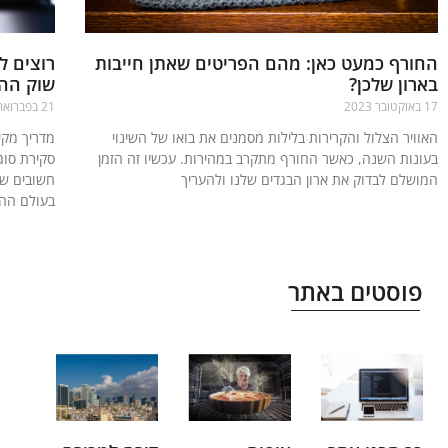
החורף כמעט כאן: מהם הפריטים שאתן חייבות
רוצים ל
בארון שלכן?
שוק ההו
17 באוקטובר 2023
21 בפברואר 2025
האוויר הצלול והקרירות בלילות מסמנים את בואו של השינוי
מדריך מקי
בעונות השנה, כאשר החורף מתקרב במהירות. עכשיו זה הזמן
סקירת סוג
המושלם לבדוק את ארון הבגדים שלנו ולהעריך
חשובים שי
בעולם הה
קרא עוד »
קרא עוד »
פוסטים באתר